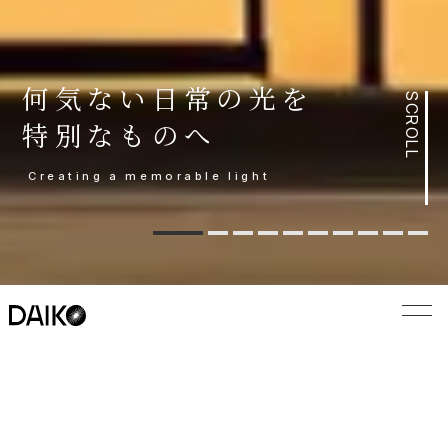
何気ない日常の光を
何気ない日常の光を
SCROLL
特別なものへ
特別なものへ
Creating a memorable light
Topics
トピックス